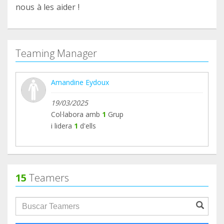
nous à les aider !
Teaming Manager
Amandine Eydoux
19/03/2025
Col·labora amb
1
Grup
i lidera
1
d'ells
15
Teamers
groupProfile.searchForm.search.text???