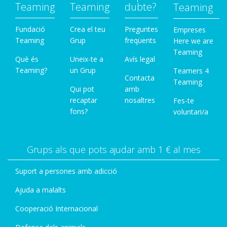
Teaming
Teaming
dubte?
Teaming
Fundació
Crea el teu
Preguntes
Empreses
Teaming
Grup
freqüents
Here we are
Teaming
Què és
Uneix-te a
Avís legal
Teaming?
un Grup
Teamers 4
Contacta
Teaming
Qui pot
amb
recaptar
nosaltres
Fes-te
fons?
voluntari/a
Grups als que pots ajudar amb 1 € al mes
Suport a persones amb adicció
Ajuda a malalts
Cooperació Internacional