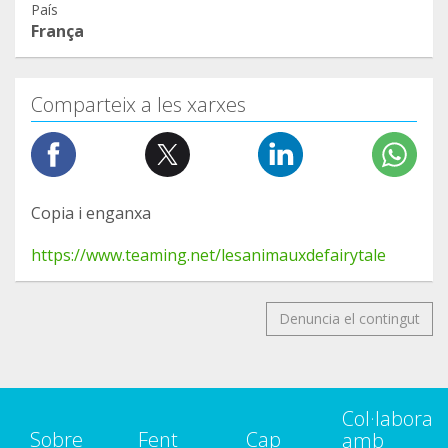
País
França
Comparteix a les xarxes
Copia i enganxa
https://www.teaming.net/lesanimauxdefairytale
Denuncia el contingut
Col·labora
Sobre
Fent
Cap
amb