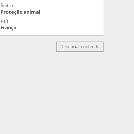
Âmbito
Proteção animal
País
França
Denunciar conteúdo