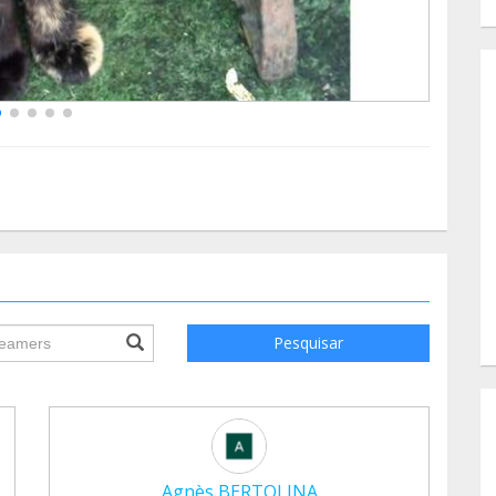
ile.searchForm.search.text???
Pesquisar
Agnès BERTOLINA