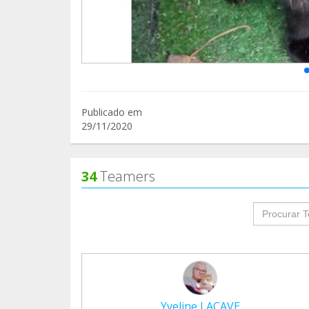
Publicado em
29/11/2020
34
Teamers
groupProf
Yveline LACAVE