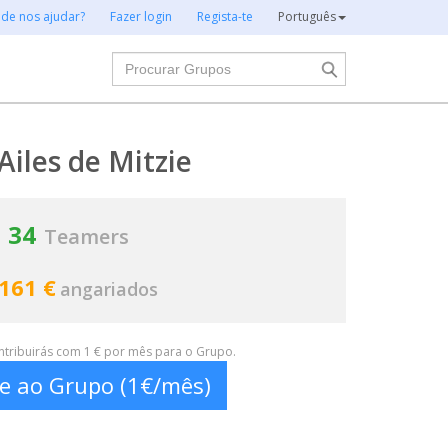
 de nos ajudar?
Fazer login
Regista-te
Português
Procurar
Ailes de Mitzie
34
Teamers
 161 €
angariados
ontribuirás com 1 € por mês para o Grupo.
te ao Grupo (1€/mês)