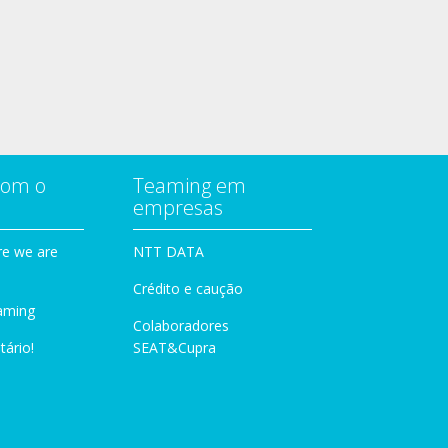
com o
Teaming em
empresas
e we are
NTT DATA
Crédito e caução
aming
Colaboradores
tário!
SEAT&Cupra