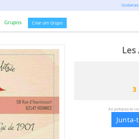
Gostarias
Grupos
Criar um Grupo
Les 
3
Ao juntares-te c
Junta-