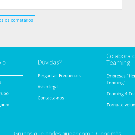
ir ces 67 sacs à l'asso ! Un sac ne coûtant que 4€ !
rnier. Qu'en pensez-vous ?
os os cometários
ommande sur le site, je peux le faire à votre place.
 soit par tel soit par mail. Mes coordonnées sont à
Colabora 
rc Drive de Bapaume pour :
 o
Dúvidas?
Teaming
Perguntas Frequentes
Empresas "Her
o
Teaming"
Aviso legal
Grupo
Teaming 4 Te
Contacta-nos
mande sur ma messagerie :
ariar
Torna-te volun
ente.
Grupos que podes ajudar com 1 € por mês