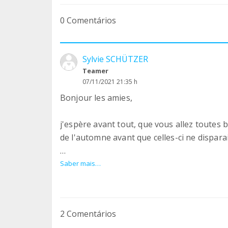
0 Comentários
Sylvie SCHÜTZER
Teamer
07/11/2021 21:35 h
Bonjour les amies,
j'espère avant tout, que vous allez toutes b
de l'automne avant que celles-ci ne disparais
Avec le froid qui arrive, les pellets sont en
Saber mais…
tombe bien car l'asso Les Ailes de Mitzie, qu
rupture.
2 Comentários
1 tonne de pellets est nécessaire toutes le