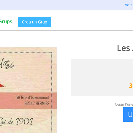
Vols
Grups
Crea un Grup
Les 
3
Quan t'unei
U