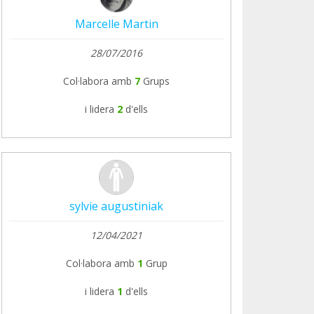
Marcelle Martin
28/07/2016
Col·labora amb
7
Grups
i lidera
2
d'ells
sylvie augustiniak
12/04/2021
Col·labora amb
1
Grup
i lidera
1
d'ells