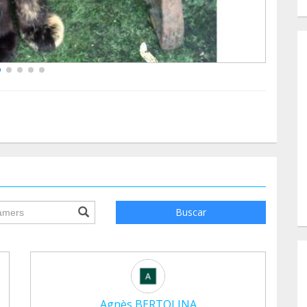
ile.searchForm.search.text???
Buscar
Agnès BERTOLINA