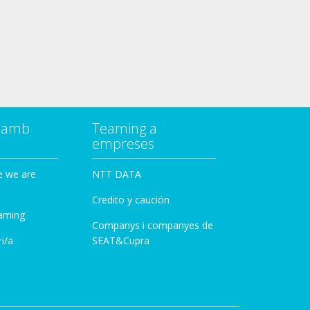
a amb
Teaming a
empreses
e we are
NTT DATA
Credito y caución
aming
Companys i companyes de
i/a
SEAT&Cupra