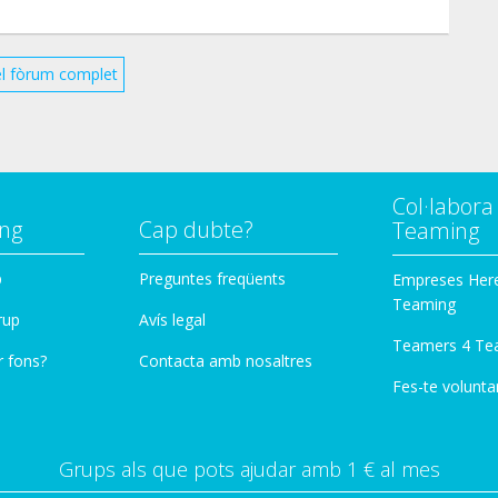
ir ces 67 sacs à l'asso ! Un sac ne coûtant que 4€ !
rnier. Qu'en pensez-vous ?
el fòrum complet
ommande sur le site, je peux le faire à votre place.
 soit par tel soit par mail. Mes coordonnées sont à
Col·labor
rc Drive de Bapaume pour :
ng
Cap dubte?
Teaming
p
Preguntes freqüents
Empreses Her
Teaming
rup
Avís legal
Teamers 4 Te
r fons?
Contacta amb nosaltres
mande sur ma messagerie :
Fes-te voluntar
ente.
Grups als que pots ajudar amb 1 € al mes