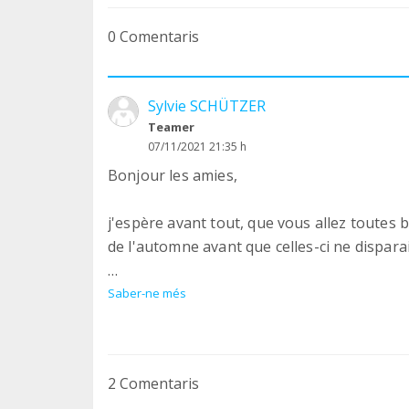
0 Comentaris
Sylvie SCHÜTZER
Teamer
07/11/2021 21:35 h
Bonjour les amies,
j'espère avant tout, que vous allez toutes b
de l'automne avant que celles-ci ne disparais
Avec le froid qui arrive, les pellets sont en
Saber-ne més
tombe bien car l'asso Les Ailes de Mitzie, qu
rupture.
2 Comentaris
1 tonne de pellets est nécessaire toutes le