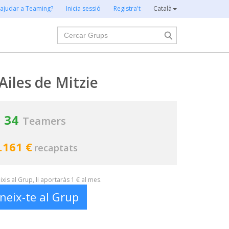
 ajudar a Teaming?
Inicia sessió
Registra't
Català
Cercar
Ailes de Mitzie
34
Teamers
.161 €
recaptats
xis al Grup, li aportaràs 1 € al mes.
neix-te al Grup