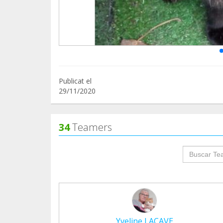
Publicat el
29/11/2020
34
Teamers
groupProf
Yveline LACAVE