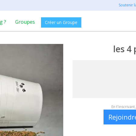
Soutenir 
g ?
Groupes
Créer un Groupe
les 4 
En t'inscrivan
Rejoindr