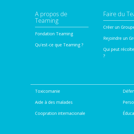
A propos de
Faire du T
Teaming
Créer un Group
Fondation Teaming
Rejoindre un G
Qu'est-ce que Teaming ?
Qui peut récolt
?
Toxicomanie
Défen
Aide à des malades
Perso
Coopration internacionale
Éduca