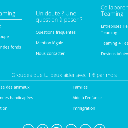
Collaborer
eaming
Un doute ? Une
Teaming
question à poser ?
e
Entreprises He
Questions fréquentes
Teaming
roupe
Mention légale
Teaming 4 Te
er des fonds
Nous contacter
Deviens bénév
Groupes que tu peux aider avec 1 € par mois
se des animaux
Familles
nnes handicapées
Aide à l'enfance
tion
Immigration