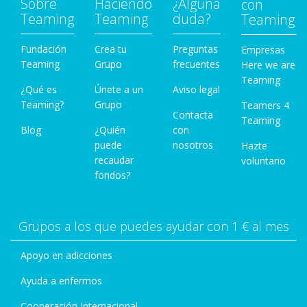
Sobre
Haciendo
¿Alguna
con
Teaming
Teaming
duda?
Teaming
Fundación
Crea tu
Preguntas
Empresas
Teaming
Grupo
frecuentes
Here we are
Teaming
¿Qué es
Únete a un
Aviso legal
Teaming?
Grupo
Teamers 4
Contacta
Teaming
Blog
¿Quién
con
puede
nosotros
Hazte
recaudar
voluntario
fondos?
Grupos a los que puedes ayudar con 1 € al mes
Apoyo en adicciones
Ayuda a enfermos
Cooperación Internacional