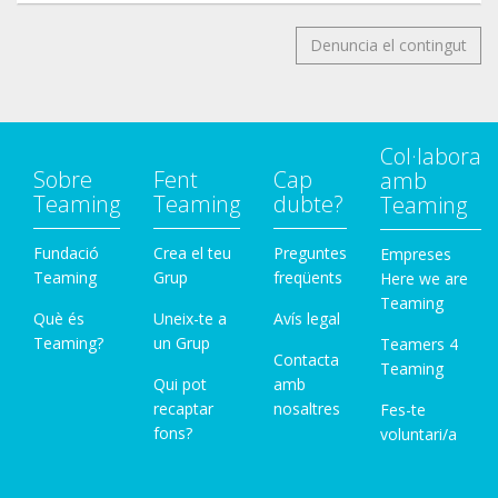
Denuncia el contingut
Col·labora
Sobre
Fent
Cap
amb
Teaming
Teaming
dubte?
Teaming
Fundació
Crea el teu
Preguntes
Empreses
Teaming
Grup
freqüents
Here we are
Teaming
Què és
Uneix-te a
Avís legal
Teaming?
un Grup
Teamers 4
Contacta
Teaming
Qui pot
amb
recaptar
nosaltres
Fes-te
fons?
voluntari/a