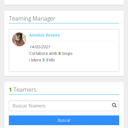
Teaming Manager
Annelise Reverte
14/02/2021
Col·labora amb
8
Grups
i lidera
3
d'ells
1
Teamers
groupProfile.searchForm.search.text???
Buscar