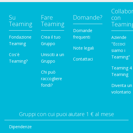
Collabo
Su
Fare
Domande?
con
Teaming
Teaming
Teamin
Domande
Fondazione
Crea il tuo
frequenti
Aziende
Teaming
Gruppo
"Eccoci
Note legali
siamo i
Cos'è
Unisciti a un
Teaming"
Contattaci
Teaming?
Gruppo
Teaming 4
Chi può
Teaming
raccogliere
fondi?
Diventa un
volontario
Gruppi con cui puoi aiutare 1 € al mese
Dipendenze