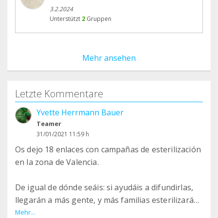
3.2.2024
Unterstützt
2
Gruppen
Mehr ansehen
Letzte Kommentare
Yvette Herrmann Bauer
Teamer
31/01/2021 11:59 h
Os dejo 18 enlaces con campañas de esterilización
en la zona de Valencia.
De igual de dónde seáis: si ayudáis a difundirlas,
llegarán a más gente, y más familias esterilizarán
a sus peludos.
Mehr...