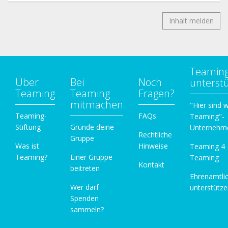
3303/permalink/2522574434704726/
Inhalt melden
17
https://www.facebook.com/docatmultiespacio/pos
ts/1757652651068816
18
Teamin
https://www.facebook.com/Esterilizacion.Solidaria.
Über
Bei
Noch
unterst
Animal/photos/a.2236623459760239/30140815153
Teaming
Teaming
Fragen?
mitmachen
47759/
"Hier sind w
Teaming-
FAQs
Teaming"-
Stiftung
Gründe deine
Unternehm
Rechtliche
Gruppe
Was ist
Hinweise
Teaming 4
Teaming?
Einer Gruppe
Teaming
Kontakt
beitreten
Ehrenamtli
Wer darf
unterstütz
Spenden
sammeln?