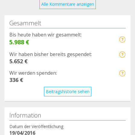
3303/permalink/2500126696949500/
Alle Kommentare anzeigen
6
https://www.facebook.com/cvcapicua/posts/26094
Gesammelt
11929357941
7
Bis heute haben wir gesammelt:
5.988 €
https://www.facebook.com/veterinarioavenidadelp
uerto/photos/a.10150629991022211/10158666697
Wir haben bisher bereits gespendet:
852211/
5.652 €
8
Wir werden spenden:
https://www.facebook.com/clinicaveterinariarambl
336 €
eta/posts/2923172107964396
9
Beitragshistorie sehen
https://www.facebook.com/clinicaveterinariavetfa
mily/posts/668866213805851
10
Information
https://www.facebook.com/cvpecas/posts/827717
Datum der Veröffentlichung
724655873
19/04/2016