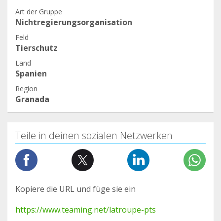
11
Art der Gruppe
https://www.facebook.com/351435131629702/pho
Nichtregierungsorganisation
tos/a.454241511349063/3117672005005987/
Feld
12
Tierschutz
https://www.facebook.com/351435131629702/pho
Land
tos/a.454241511349063/3117672005005987/
Spanien
13
Region
https://www.facebook.com/CV.Carters/posts/1801
Granada
747356645933
14
https://www.facebook.com/Esterilizacion.Solidaria.
Teile in deinen sozialen Netzwerken
Animal/photos/a.2236623459760239/23098169057
74227/
15
https://www.facebook.com/groups/177705540592
Kopiere die URL und füge sie ein
3303/permalink/1849081312054045/
16
https://www.teaming.net/latroupe-pts
https://www.facebook.com/groups/177705540592