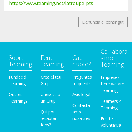
16
https://www.teaming.net/latroupe-pts
https://www.facebook.com/groups/177705540592
3303/permalink/2522574434704726/
Denuncia el contingut
17
https://www.facebook.com/docatmultiespacio/pos
ts/1757652651068816
18
Col·labora
https://www.facebook.com/Esterilizacion.Solidaria.
Sobre
Fent
Cap
amb
Animal/photos/a.2236623459760239/30140815153
Teaming
Teaming
dubte?
Teaming
47759/
Fundació
Crea el teu
Preguntes
Empreses
Teaming
Grup
freqüents
Here we are
Teaming
Què és
Uneix-te a
Avís legal
Teaming?
un Grup
Teamers 4
Contacta
Teaming
Qui pot
amb
recaptar
nosaltres
Fes-te
fons?
voluntari/a