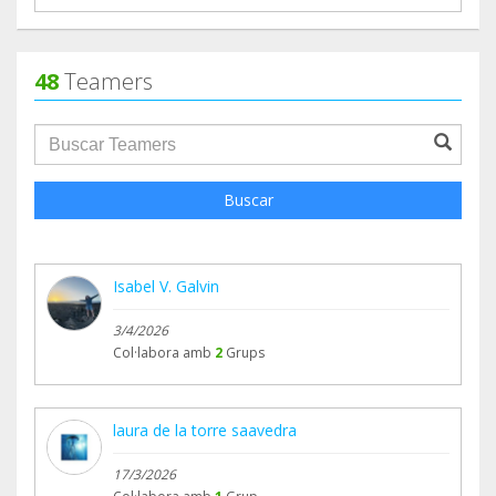
48
Teamers
groupProfile.searchForm.search.text???
Buscar
Isabel V. Galvin
3/4/2026
Col·labora amb
2
Grups
laura de la torre saavedra
17/3/2026