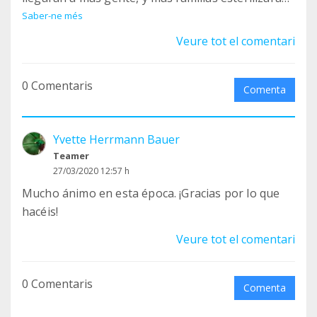
a sus peludos.
Saber-ne més
Veure tot el comentari
¡¡VAMOS A REDUCIR LAS CAMADAS NO DESEADAS!!
0 Comentaris
1
Comenta
https://www.facebook.com/clinicamonvet/posts/79
3160077684517
Yvette Herrmann Bauer
2
Teamer
https://www.facebook.com/ClinicaVeterinariaAyor
27/03/2020 12:57 h
a/posts/3589751994414688
Mucho ánimo en esta época. ¡Gracias por lo que
3
hacéis!
https://www.facebook.com/veterinariosgodelleta/
posts/3202991776496366
Veure tot el comentari
4
https://www.facebook.com/groups/177705540592
0 Comentaris
Comenta
3303/permalink/2513867748908728/
5