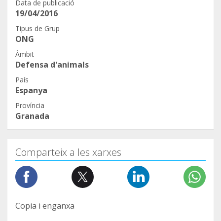
Data de publicació
724655873
19/04/2016
11
Tipus de Grup
https://www.facebook.com/351435131629702/pho
ONG
tos/a.454241511349063/3117672005005987/
Àmbit
12
Defensa d'animals
https://www.facebook.com/351435131629702/pho
País
tos/a.454241511349063/3117672005005987/
Espanya
13
Província
https://www.facebook.com/CV.Carters/posts/1801
Granada
747356645933
14
https://www.facebook.com/Esterilizacion.Solidaria.
Comparteix a les xarxes
Animal/photos/a.2236623459760239/23098169057
74227/
15
https://www.facebook.com/groups/177705540592
Copia i enganxa
3303/permalink/1849081312054045/