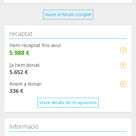
https://www.facebook.com/groups/177705540592
3303/permalink/2500126696949500/
Veure el fòrum complet
6
https://www.facebook.com/cvcapicua/posts/26094
recaptat
11929357941
7
Hem recaptat fins avui:
5.988 €
https://www.facebook.com/veterinarioavenidadelp
uerto/photos/a.10150629991022211/10158666697
Ja hem donat:
852211/
5.652 €
8
Anem a donar:
https://www.facebook.com/clinicaveterinariarambl
336 €
eta/posts/2923172107964396
9
Veure detalls de recaptacions
https://www.facebook.com/clinicaveterinariavetfa
mily/posts/668866213805851
10
Informació
https://www.facebook.com/cvpecas/posts/827717