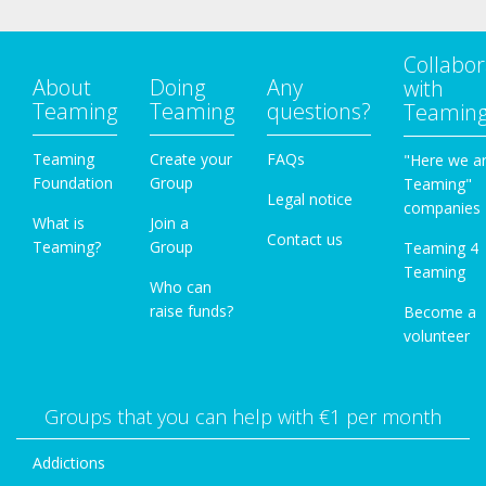
Collabor
About
Doing
Any
with
Teaming
Teaming
questions?
Teamin
Teaming
Create your
FAQs
"Here we a
Foundation
Group
Teaming"
Legal notice
companies
What is
Join a
Contact us
Teaming?
Group
Teaming 4
Teaming
Who can
raise funds?
Become a
volunteer
Groups that you can help with €1 per month
Addictions