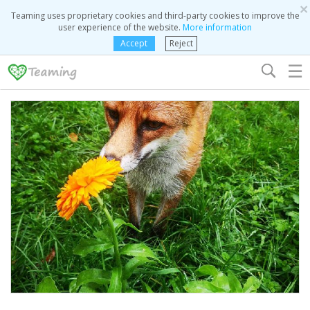
×
Teaming uses proprietary cookies and third-party cookies to improve the
user experience of the website.
More information
Accept
Reject
☰