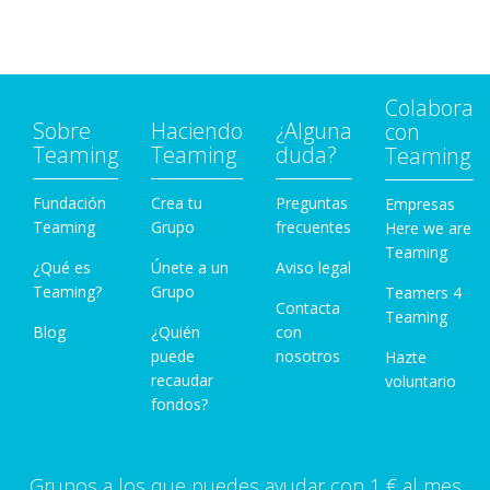
Colabora
Sobre
Haciendo
¿Alguna
con
Teaming
Teaming
duda?
Teaming
Fundación
Crea tu
Preguntas
Empresas
Teaming
Grupo
frecuentes
Here we are
Teaming
¿Qué es
Únete a un
Aviso legal
Teaming?
Grupo
Teamers 4
Contacta
Teaming
Blog
¿Quién
con
puede
nosotros
Hazte
recaudar
voluntario
fondos?
Grupos a los que puedes ayudar con 1 € al mes