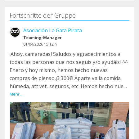
Fortschritte der Gruppe
Asociación La Gata Pirata
Teaming-Manager
01/04/2026 15:12 h
¡Ahoy, camaradas! Saludos y agradecimientos a
todas las personas que nos seguís y/o ayudáis! ^^
Enero y hoy mismo, hemos hecho nuevas
compras de pienso,¡3.300€! Aparte va la comida
húmeda, att vet, seguros, etc. Hemos hecho nueva
recaudación; en nuestra página de Facebook
Mehr...
podéis ir viendo gran parte de nuestra labor con
las colonias y rescatados. ¡¡Gracias!!