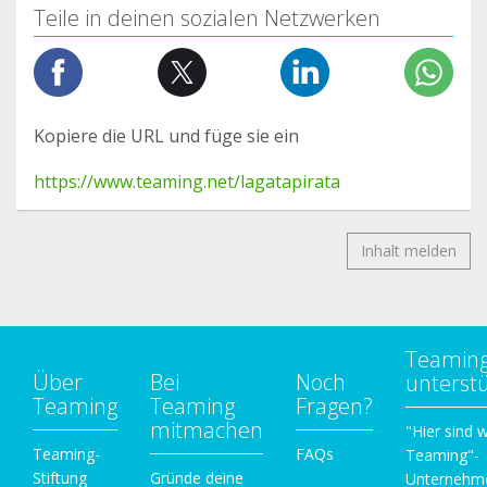
Teile in deinen sozialen Netzwerken
Kopiere die URL und füge sie ein
https://www.teaming.net/lagatapirata
Inhalt melden
Teamin
Über
Bei
Noch
unterst
Teaming
Teaming
Fragen?
mitmachen
"Hier sind w
Teaming-
FAQs
Teaming"-
Stiftung
Gründe deine
Unternehm