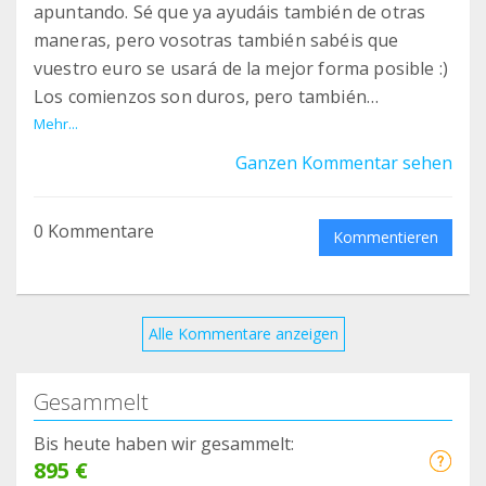
apuntando. Sé que ya ayudáis también de otras
maneras, pero vosotras también sabéis que
vuestro euro se usará de la mejor forma posible :)
Los comienzos son duros, pero también
esperanzadores.
Mehr...
De momento, además de ayudar en algunas
Ganzen Kommentar sehen
colonias de la ciudad y polígonos, tenemos varios
gatis rescatados de difícil adopción y con
0 Kommentare
problemas de salud que requieren más
Kommentieren
veterinario y comida especial. ¡Gracias por
ayudarnos/ayudarlos!
Alle Kommentare anzeigen
Gesammelt
Bis heute haben wir gesammelt:
895 €