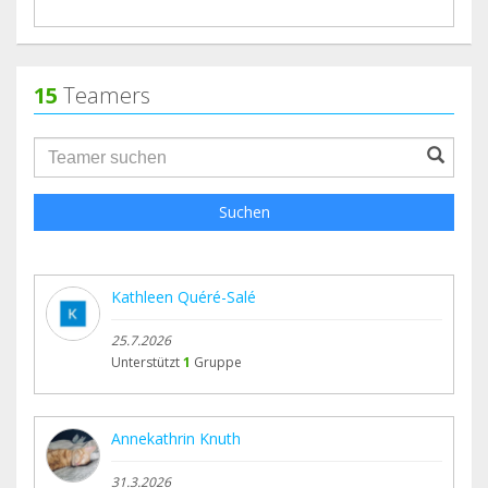
15
Teamers
groupProfile.searchForm.search.text???
Suchen
Kathleen Quéré-Salé
25.7.2026
Unterstützt
1
Gruppe
Annekathrin Knuth
31.3.2026