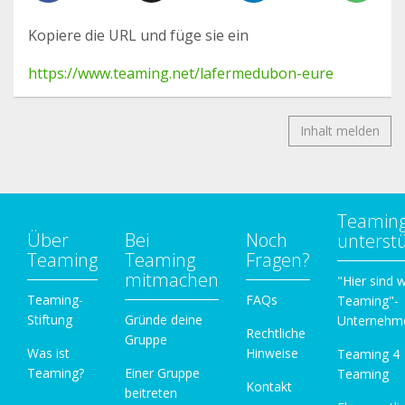
Kopiere die URL und füge sie ein
https://www.teaming.net/lafermedubon-eure
Inhalt melden
Teamin
Über
Bei
Noch
unterst
Teaming
Teaming
Fragen?
mitmachen
"Hier sind w
Teaming-
FAQs
Teaming"-
Stiftung
Gründe deine
Unternehm
Rechtliche
Gruppe
Was ist
Hinweise
Teaming 4
Teaming?
Einer Gruppe
Teaming
Kontakt
beitreten