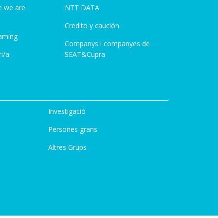
e we are
NTT DATA
Credito y caución
aming
Companys i companyes de
i/a
SEAT&Cupra
Investigació
Persones grans
Altres Grups