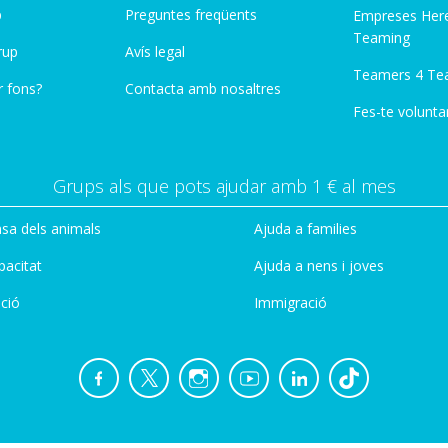
p
Preguntes freqüents
Empreses Her
Teaming
rup
Avís legal
Teamers 4 Te
r fons?
Contacta amb nosaltres
Fes-te voluntar
Grups als que pots ajudar amb 1 € al mes
sa dels animals
Ajuda a families
pacitat
Ajuda a nens i joves
ció
Immigració