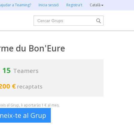
 ajudar a Teaming?
Inicia sessió
Registra't
Català
Cercar
rme du Bon'Eure
15
Teamers
200 €
recaptats
xis al Grup, li aportaràs 1 € al mes.
neix-te al Grup