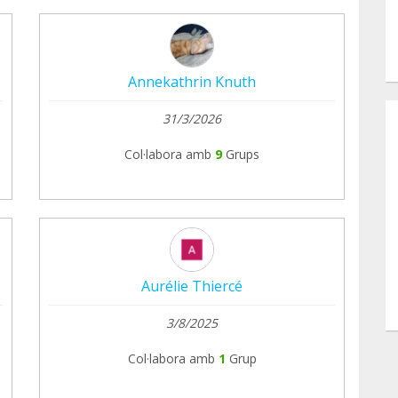
Annekathrin Knuth
31/3/2026
Col·labora amb
9
Grups
Aurélie Thiercé
3/8/2025
Col·labora amb
1
Grup