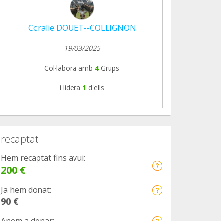
Coralie DOUET--COLLIGNON
19/03/2025
Col·labora amb
4
Grups
i lidera
1
d'ells
recaptat
Hem recaptat fins avui:
200 €
Ja hem donat:
90 €
Anem a donar: