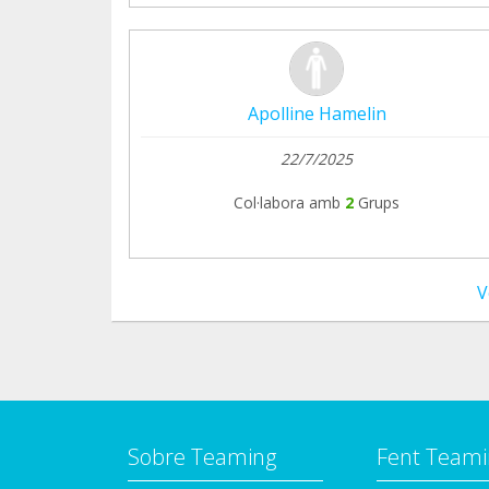
Apolline Hamelin
22/7/2025
Col·labora amb
2
Grups
V
Sobre Teaming
Fent Teami