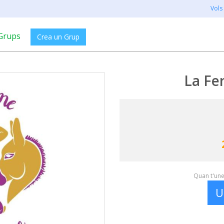
Vols
Grups
Crea un Grup
La Fe
Quan t'unei
U