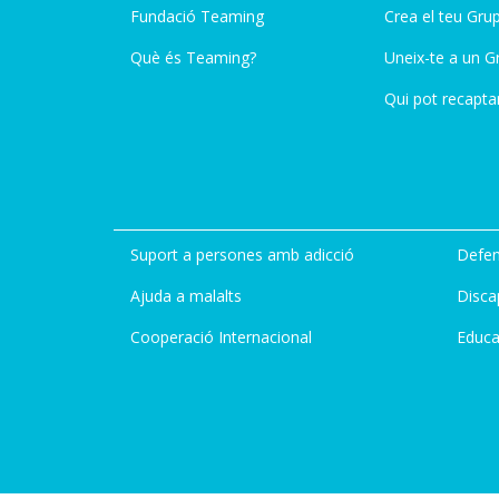
Fundació Teaming
Crea el teu Gru
Què és Teaming?
Uneix-te a un G
Qui pot recapta
Suport a persones amb adicció
Defen
Ajuda a malalts
Disca
Cooperació Internacional
Educa