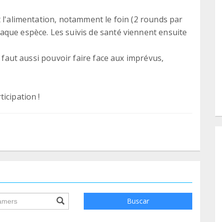
t l'alimentation, notamment le foin (2 rounds par
aque espèce. Les suivis de santé viennent ensuite
l faut aussi pouvoir faire face aux imprévus,
icipation !
ile.searchForm.search.text???
Buscar