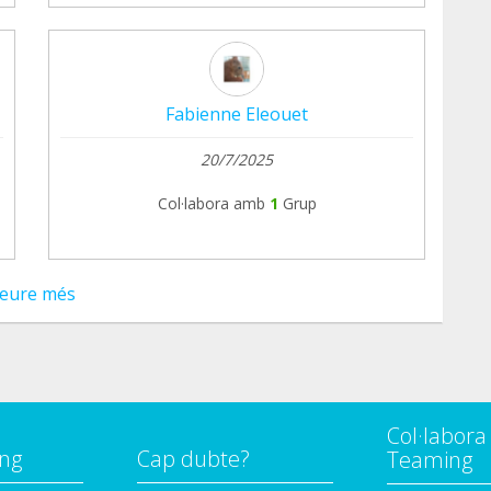
Fabienne Eleouet
20/7/2025
Col·labora amb
1
Grup
eure més
Col·labor
ng
Cap dubte?
Teaming