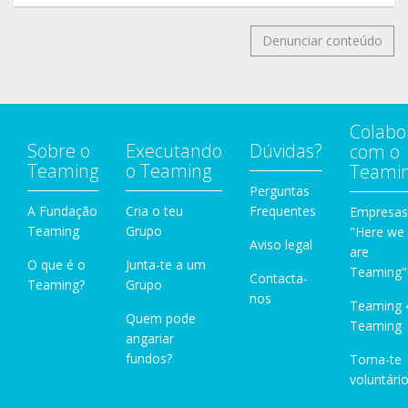
Denunciar conteúdo
Colabo
Sobre o
Executando
Dúvidas?
com o
Teaming
o Teaming
Teami
Perguntas
A Fundação
Cria o teu
Frequentes
Empresas
Teaming
Grupo
"Here we
Aviso legal
are
O que é o
Junta-te a um
Teaming"
Contacta-
Teaming?
Grupo
nos
Teaming 
Quem pode
Teaming
angariar
fundos?
Torna-te
voluntário