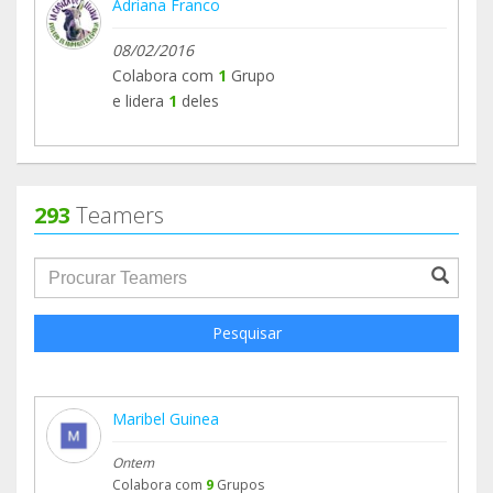
Adriana Franco
08/02/2016
Colabora com
1
Grupo
e lidera
1
deles
293
Teamers
groupProfile.searchForm.search.text???
Pesquisar
Maribel Guinea
Ontem
Colabora com
9
Grupos