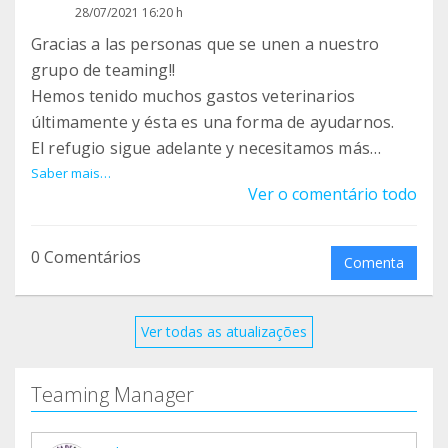
28/07/2021 16:20 h
Gracias a las personas que se unen a nuestro
grupo de teaming!!
Hemos tenido muchos gastos veterinarios
últimamente y ésta es una forma de ayudarnos.
El refugio sigue adelante y necesitamos más
teamers para ayudar a los habitantes de La Casita.
Saber mais…
Ver o comentário todo
Ayúdanos a difundir nuestro grupo ,es otra
manera de ayudarnos.
Mil gracias a los que estáis y a los que se quieran
0 Comentários
Comenta
unir.
Ver todas as atualizações
Teaming Manager