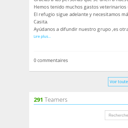
Hemos tenido muchos gastos veterinarios 
El refugio sigue adelante y necesitamos má
Casita.
Ayúdanos a difundir nuestro grupo ,es ot
Mil gracias a los que estáis y a los que se q
Lire plus...
0 commentaires
Voir toute
291
Teamers
groupProf