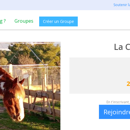
Soutenir 
g ?
Groupes
Créer un Groupe
La C
2
En t'inscrivan
Rejoindr