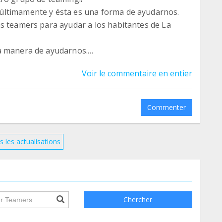
últimamente y ésta es una forma de ayudarnos.
s teamers para ayudar a los habitantes de La
ra manera de ayudarnos.
uieran unir.
Voir le commentaire en entier
Commenter
s les actualisations
ile.searchForm.search.text???
Chercher