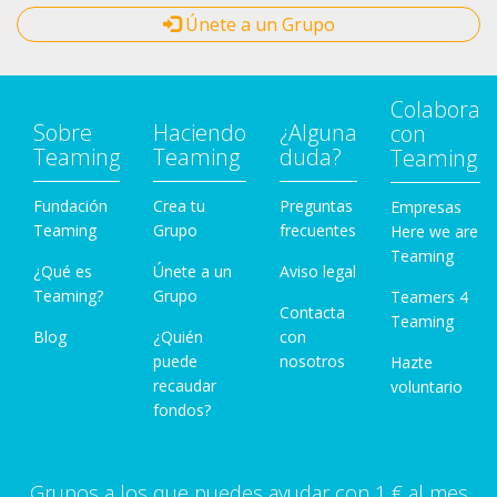
Únete a un Grupo
Colabora
Sobre
Haciendo
¿Alguna
con
Teaming
Teaming
duda?
Teaming
Fundación
Crea tu
Preguntas
Empresas
Teaming
Grupo
frecuentes
Here we are
Teaming
¿Qué es
Únete a un
Aviso legal
Teaming?
Grupo
Teamers 4
Contacta
Teaming
Blog
¿Quién
con
puede
nosotros
Hazte
recaudar
voluntario
fondos?
Grupos a los que puedes ayudar con 1 € al mes