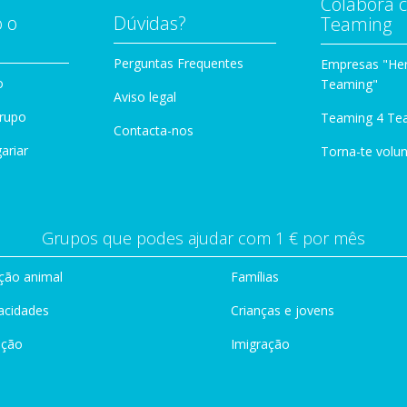
Colabora 
 o
Dúvidas?
Teaming
Perguntas Frequentes
Empresas "Her
o
Teaming"
Aviso legal
Grupo
Teaming 4 Te
Contacta-nos
ariar
Torna-te volun
Grupos que podes ajudar com 1 € por mês
ção animal
Famílias
acidades
Crianças e jovens
ação
Imigração