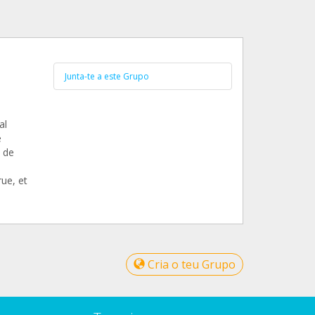
Junta-te a este Grupo
al
é
s de
ue, et
Cria o teu Grupo