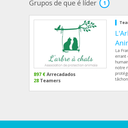
Grupos de que é líder
1
Tea
L'Ar
Ani
La Fra
errant 
humaine
notre 
protég
897 €
Arrecadados
tâchons
28
Teamers