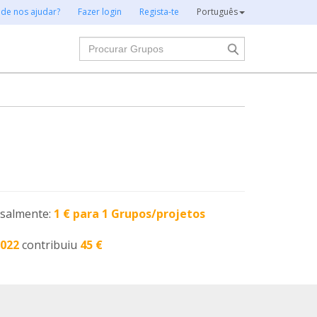
 de nos ajudar?
Fazer login
Regista-te
Português
Procurar
nsalmente:
1 € para 1 Grupos/projetos
2022
contribuiu
45 €