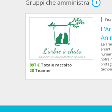
Gruppi che amministra
1
Tea
L'Ar
Ani
La Fra
errant 
humaine
notre 
protég
897 €
Totale raccolto
tâchons
28
Teamer