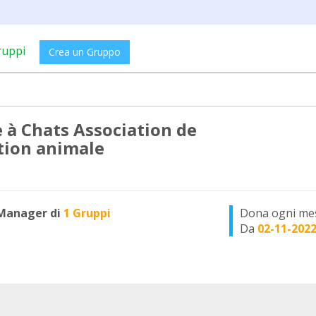
ruppi
Crea un Gruppo
e à Chats Association de
tion animale
Manager di
1 Gruppi
Dona ogni me
Da
02-11-202