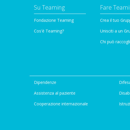
Su Teaming
Fare Teami
Fondazione Teaming
Crea il tuo Gru
Cos'è Teaming?
Unisciti a un G
Chi può raccogli
Dipendenze
Difesa
Assistenza al paziente
Disabi
Cooperazione internazionale
Istruz