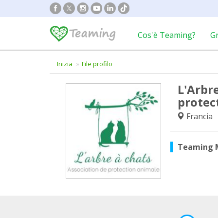
Cos'è Teaming?
G
Inizia
File profilo
L'Arbr
protec
Francia
Teaming 