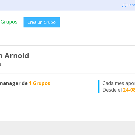
¿Quier
Grupos
Crea un Grupo
n Arnold
a
manager de
1 Grupos
Cada mes apo
Desde el
24-0