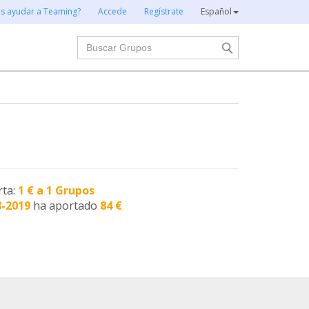
es ayudar a Teaming?
Accede
Regístrate
Español
Buscar
rta:
1 € a 1 Grupos
8-2019
ha aportado
84 €