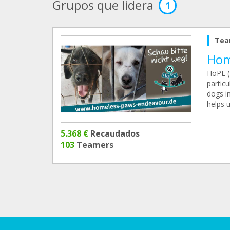
Grupos que lidera
1
Tea
Hom
HoPE (
partic
dogs in
helps u
5.368 €
Recaudados
103
Teamers