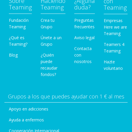
Sobre
Haciendo
¿Alguna
con
Teaming
Teaming
duda?
Teaming
Fundación
Crea tu
Preguntas
Empresas
Teaming
Grupo
frecuentes
Here we are
Teaming
¿Qué es
Únete a un
Aviso legal
Teaming?
Grupo
Teamers 4
Contacta
Teaming
Blog
¿Quién
con
puede
nosotros
Hazte
recaudar
voluntario
fondos?
Grupos a los que puedes ayudar con 1 € al mes
Apoyo en adicciones
Ayuda a enfermos
Cooperación Internacional