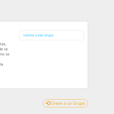
Unirme a este Grupo
tas,
de se
rio se
la
Únete a un Grupo