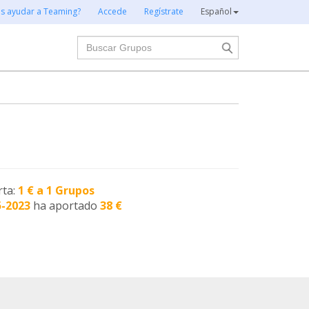
es ayudar a Teaming?
Accede
Regístrate
Español
Buscar
rta:
1 € a 1 Grupos
5-2023
ha aportado
38 €