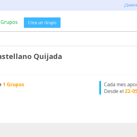
¿Quier
Grupos
Crea un Grupo
astellano Quijada
e
1 Grupos
Cada mes apo
Desde el
22-0