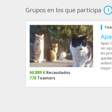
Grupos en los que participa
1
Tea
Apa
Apao C
sin oj
les pro
quedan
enferm
mejor v
60.889 €
Recaudados
778
Teamers