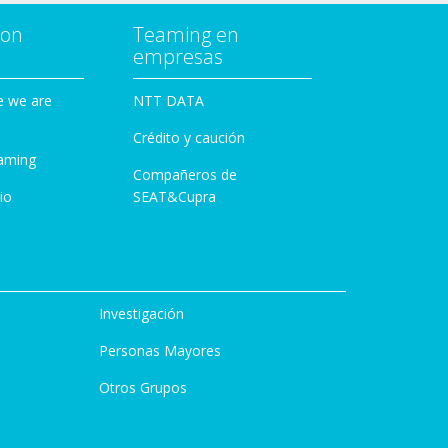
con
Teaming en
empresas
e we are
NTT DATA
Crédito y caución
aming
Compañeros de
io
SEAT&Cupra
Investigación
Personas Mayores
Otros Grupos