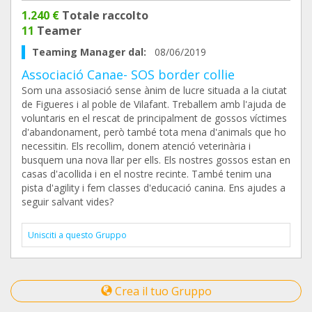
1.240 €
Totale raccolto
11
Teamer
Teaming Manager dal:
08/06/2019
Associació Canae- SOS border collie
Som una assosiació sense ànim de lucre situada a la ciutat
de Figueres i al poble de Vilafant. Treballem amb l'ajuda de
voluntaris en el rescat de principalment de gossos víctimes
d'abandonament, però també tota mena d'animals que ho
necessitin. Els recollim, donem atenció veterinària i
busquem una nova llar per ells. Els nostres gossos estan en
casas d'acollida i en el nostre recinte. També tenim una
pista d'agility i fem classes d'educació canina. Ens ajudes a
seguir salvant vides?
Unisciti a questo Gruppo
Crea il tuo Gruppo