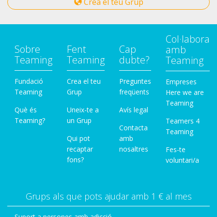
Crea el teu Grup
Col·labora
Sobre
Fent
Cap
amb
Teaming
Teaming
dubte?
Teaming
Fundació
Crea el teu
Preguntes
Empreses
Teaming
Grup
freqüents
Here we are
Teaming
Què és
Uneix-te a
Avís legal
Teaming?
un Grup
Teamers 4
Contacta
Teaming
Qui pot
amb
recaptar
nosaltres
Fes-te
fons?
voluntari/a
Grups als que pots ajudar amb 1 € al mes
Suport a persones amb adicció