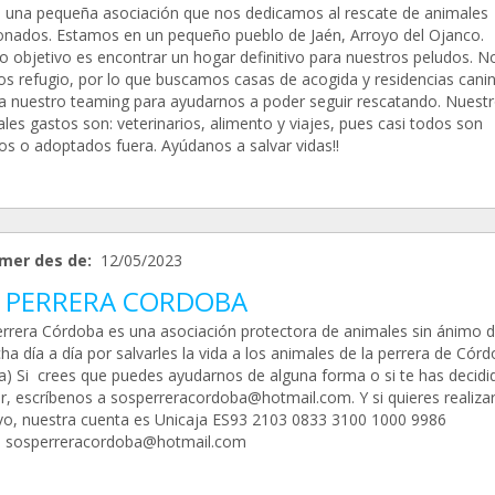
una pequeña asociación que nos dedicamos al rescate de animales
nados. Estamos en un pequeño pueblo de Jaén, Arroyo del Ojanco.
o objetivo es encontrar un hogar definitivo para nuestros peludos. N
s refugio, por lo que buscamos casas de acogida y residencias canin
a nuestro teaming para ayudarnos a poder seguir rescatando. Nuest
ales gastos son: veterinarios, alimento y viajes, pues casi todos son
os o adoptados fuera. Ayúdanos a salvar vidas!!
mer des de:
12/05/2023
 PERRERA CORDOBA
rrera Córdoba es una asociación protectora de animales sin ánimo d
ha día a día por salvarles la vida a los animales de la perrera de Cór
a) Si crees que puedes ayudarnos de alguna forma o si te has decidi
r, escríbenos a sosperreracordoba@hotmail.com. Y si quieres realiza
vo, nuestra cuenta es Unicaja ES93 2103 0833 3100 1000 9986
: sosperreracordoba@hotmail.com