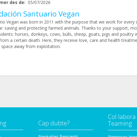
mer des de:
05/07/2026
dación Santuario Vegan
rio Vegan was born in 2011 with the purpose that we work for every 
ar: saving and protecting farmed animals. Thanks to your support, mo
idents: horses, donkeys, cows, bulls, sheep, goats, pigs and poultry 
rom a certain death. Here, they receive love, care and health treatme
l space away from exploitation.
Col·labor
ng
Cap dubte?
Teaming
p
Preguntes freqüents
Empreses Her