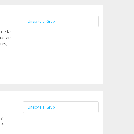
Uneix-te al Grup
 de las
 nuevos
res,
Uneix-te al Grup
 y
to.