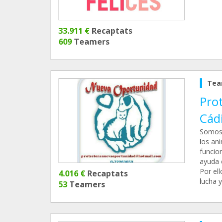
33.911 €
Recaptats
609
Teamers
Tea
Pro
Cád
Somos 
los an
funcio
ayuda 
Por el
4.016 €
Recaptats
lucha
53
Teamers