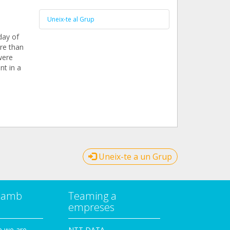
Uneix-te al Grup
day of
re than
were
nt in a
Uneix-te a un Grup
a amb
Teaming a
empreses
e we are
NTT DATA