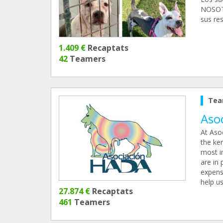
NOSOTR
sus re
1.409 €
Recaptats
42
Teamers
Tea
Aso
At Aso
the ke
most i
are in 
expens
help us
27.874 €
Recaptats
461
Teamers