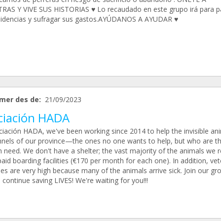
AS Y VIVE SUS HISTORIAS ♥️ Lo recaudado en este grupo irá para p
sidencias y sufragar sus gastos.AYÚDANOS A AYUDAR ♥️
mer des de:
21/09/2023
ciación HADA
ciación HADA, we've been working since 2014 to help the invisible ani
nnels of our province—the ones no one wants to help, but who are t
n need. We don't have a shelter; the vast majority of the animals we 
paid boarding facilities (€170 per month for each one). In addition, vet
es are very high because many of the animals arrive sick. Join our gr
 continue saving LIVES! We're waiting for you!!!