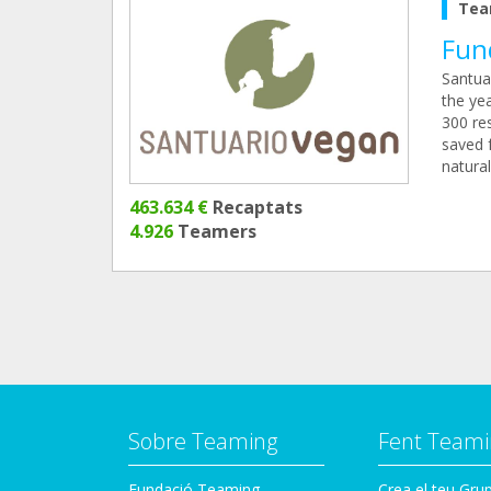
Tea
Fun
Santua
the ye
300 res
saved f
natura
463.634 €
Recaptats
4.926
Teamers
Sobre Teaming
Fent Teami
Fundació Teaming
Crea el teu Gru