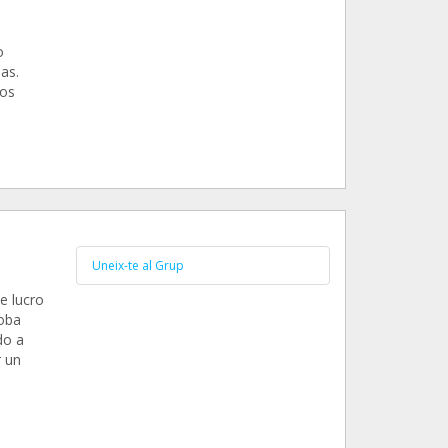
o
as.
ros
Uneix-te al Grup
e lucro
doba
do a
r un