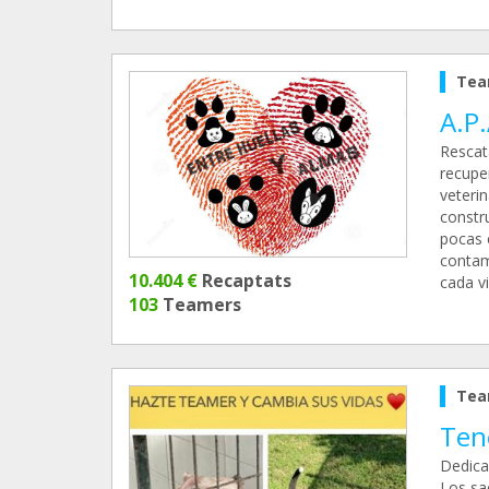
Tea
A.P
Rescat
recupe
veteri
constr
pocas 
contam
10.404 €
Recaptats
cada v
103
Teamers
Tea
Ten
Dedica
Los sa