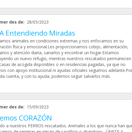
mer des de:
28/05/2023
.A Entendiendo Miradas
amos animales en condiciones extremas y nos enfocamos en su
ración física y emocional.Les proporcionamos cobijo, alimentación,
narios y atención diaria, sanarlos y encontrar un hogar.Estamos
uyendo un nuevo refugio, mientras nuestros rescatados permanecen 
casas de acogida disponibles o en residencias pagadas, ya que no
os con apoyo institucional ni ayudas oficiales seguimos adelante.Po
ida cuenta, y con tu ayuda, podemos seguir salvarlos más.
mer des de:
15/09/2023
emos CORAZÓN
do a nuestros PERROS rescatados. Animales a los que nunca han que
camos de perreras en riesgo de sacrificio o abandono . ÚNETE A