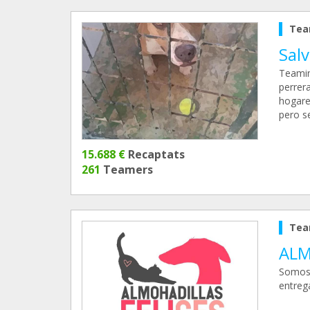
Tea
Sal
Teamin
perrer
hogare
pero se
15.688 €
Recaptats
261
Teamers
Tea
ALM
Somos 
entreg