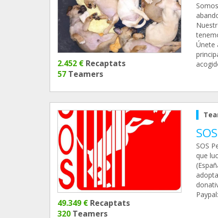
Somos 
abando
Nuestr
tenemo
Únete 
princip
2.452 €
Recaptats
acogid
57
Teamers
Tea
SOS
SOS Pe
que luc
(Españ
adopta
donati
Paypal
49.349 €
Recaptats
320
Teamers