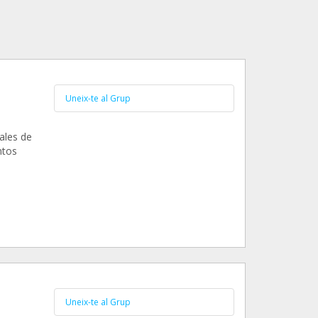
Uneix-te al Grup
ales de
ntos
Uneix-te al Grup