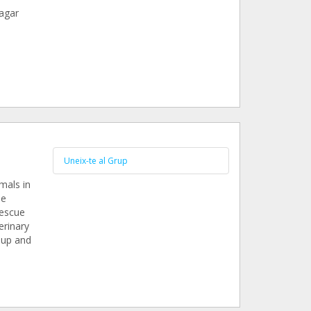
agar
Uneix-te al Grup
mals in
he
rescue
erinary
oup and