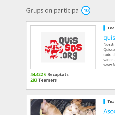
Grups on participa
10
Tea
qui
Nuest
Quisso
todo e
varios
www.fa
44.422 €
Recaptats
283
Teamers
Tea
Aso