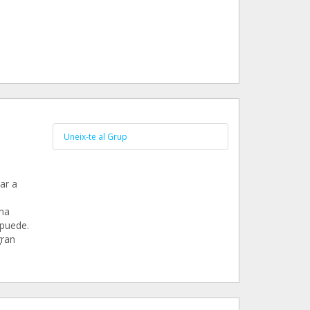
Uneix-te al Grup
ar a
na
 puede.
gran