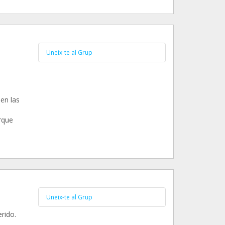
Uneix-te al Grup
en las
rque
Uneix-te al Grup
rido.