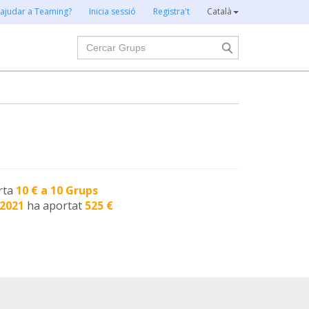
 ajudar a Teaming?
Inicia sessió
Registra't
Català
Cercar
rta
10 € a 10 Grups
-2021
ha aportat
525 €