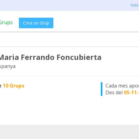
Vols
Grups
Crea un Grup
Maria Ferrando Foncubierta
spanya
e
10 Grups
Cada mes apo
Des del
05-11