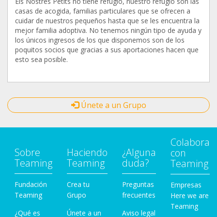
Els Nostres Petits no tiene refugio, nuestro refugio son las
casas de acogida, familias particulares que se ofrecen a
cuidar de nuestros pequeños hasta que se les encuentra la
mejor familia adoptiva. No tenemos ningún tipo de ayuda y
los únicos ingresos de los que disponemos son de los
poquitos socios que gracias a sus aportaciones hacen que
esto sea posible.
Únete a un Grupo
Colabora
Sobre
Haciendo
¿Alguna
con
Teaming
Teaming
duda?
Teaming
Fundación
Crea tu
Preguntas
Empresas
Teaming
Grupo
frecuentes
Here we are
Teaming
¿Qué es
Únete a un
Aviso legal