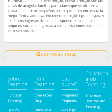
Els Nostres Petits no tiene refugio, nuestro refugio son las
casas de acogida, familias particulares que se ofrecen a
cuidar de nuestros pequeños hasta que se les encuentra la
mejor familia adoptiva. No tenemos ningún tipo de ayuda y
los únicos ingresos de los que disponemos son de los
poquitos socios que gracias a sus aportaciones hacen que
esto sea posible.
Uneix-te a un Grup
Col·labora
Sobre
Fent
Cap
amb
Teaming
Teaming
dubte?
Teaming
Fundació
Crea el teu
Preguntes
Empreses
Teaming
Grup
freqüents
Here we are
Teaming
Què és
Uneix-te a
Avís legal