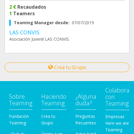
2 €
Recaudados
1
Teamers
Teaming Manager desde:
07/07/2019
LAS CONVIS
Asociación Juvenil LAS CONVIS.
Crea tu Grupo
Colabora
Sobre
Haciendo
¿Alguna
con
Teaming
Teaming
duda?
Teaming
Fundación
Crea tu
Preguntas
Empresas
Teaming
Grupo
frecuentes
Here we are
Teaming
¿Qué es
Únete a un
Aviso legal