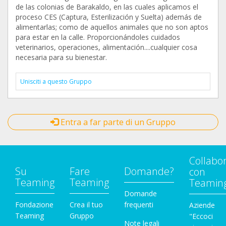
de las colonias de Barakaldo, en las cuales aplicamos el
proceso CES (Captura, Esterilización y Suelta) además de
alimentarlas; como de aquellos animales que no son aptos
para estar en la calle. Proporcionándoles cuidados
veterinarios, operaciones, alimentación....cualquier cosa
necesaria para su bienestar.
Unisciti a questo Gruppo
Entra a far parte di un Gruppo
Collabo
Su
Fare
Domande?
con
Teaming
Teaming
Teamin
Domande
Fondazione
Crea il tuo
frequenti
Aziende
Teaming
Gruppo
"Eccoci
Note legali