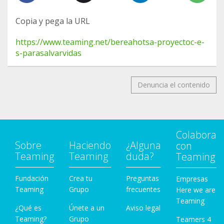
Copia y pega la URL
https://www.teaming.net/bereahotsa-proyectoc-e-
s-parasalvarvidas
Denuncia el contenido
Colabora
Sobre
Haciendo
¿Alguna
con
Teaming
Teaming
duda?
Teaming
Fundación
Crea tu
Preguntas
Empresas
Teaming
Grupo
frecuentes
Here we are
Teaming
¿Qué es
Únete a un
Aviso legal
Teaming?
Grupo
Teamers 4