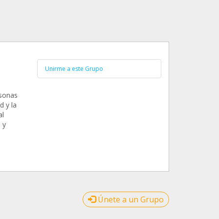
Unirme a este Grupo
rsonas
d y la
al
 y
Únete a un Grupo