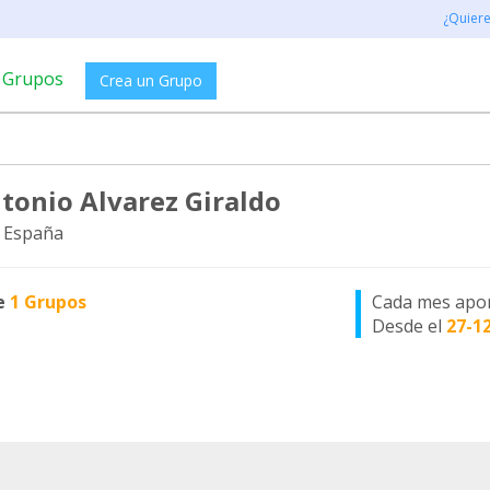
¿Quier
Grupos
Crea un Grupo
ntonio Alvarez Giraldo
 España
e
1 Grupos
Cada mes apo
Desde el
27-1