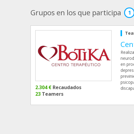
Grupos en los que participa
1
Tea
Cen
Realiz
neurode
en proc
depres
previn
psicop
2.304 €
Recaudados
discap
23
Teamers