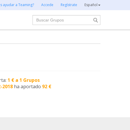
es ayudar a Teaming?
Accede
Regístrate
Español
Buscar
rta:
1 € a 1 Grupos
2-2018
ha aportado
92 €