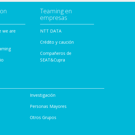
con
Teaming en
empresas
e we are
NTT DATA
Crédito y caución
aming
Compañeros de
io
SEAT&Cupra
Investigación
Personas Mayores
Otros Grupos