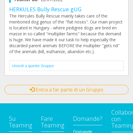
HERKULES Bully Rescue gUG
The Hercules Bully Rescue mainly takes care of the
mentioned dog genus of the "flat noses". Our main project
is located in Hungary - where pedigree dogs are bred en
masse in so-called "multiplier farms" because the demand
is huge. We have made it our task to help especially the
discarded parent animals BEFORE the multiplier "gets rid"
of the animals (kill, euthanize, abandon etc.).
Unisciti a questo Gruppo
Entra a far parte di un Gruppo
Collabo
Su
Fare
Domande?
con
Teaming
Teaming
Teamin
Domande