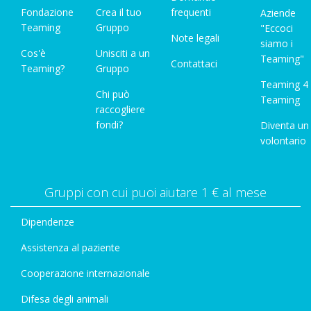
Fondazione
Crea il tuo
frequenti
Aziende
Teaming
Gruppo
"Eccoci
Note legali
siamo i
Cos'è
Unisciti a un
Teaming"
Contattaci
Teaming?
Gruppo
Teaming 4
Chi può
Teaming
raccogliere
fondi?
Diventa un
volontario
Gruppi con cui puoi aiutare 1 € al mese
Dipendenze
Assistenza al paziente
Cooperazione internazionale
Difesa degli animali