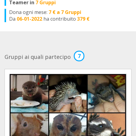
Teamer in
7 Gruppi
Dona ogni mese:
7 € a 7 Gruppi
Da
06-01-2022
ha contribuito
379 €
7
Gruppi ai quali partecipo