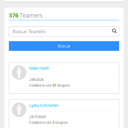
376
Teamers
groupProfile.searchForm.search.text???
Buscar
Malin Veith
2/8/2026
Colabora con
21
Grupos
Lydia Schmerler
25/7/2026
Colabora con
2
Grupos