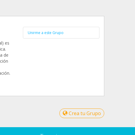
Unirme a este Grupo
l) es
ica.
da de
ación
ación.
Crea tu Grupo