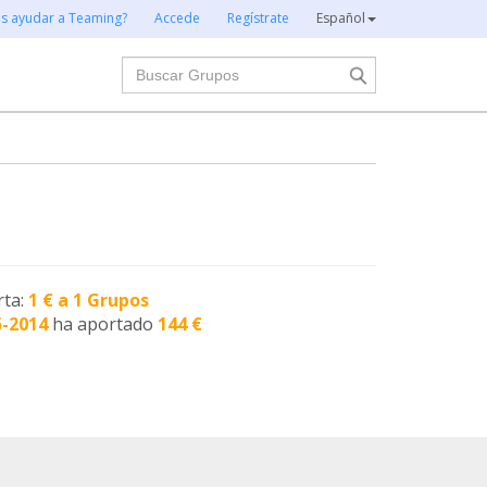
es ayudar a Teaming?
Accede
Regístrate
Español
Buscar
rta:
1 € a 1 Grupos
5-2014
ha aportado
144 €