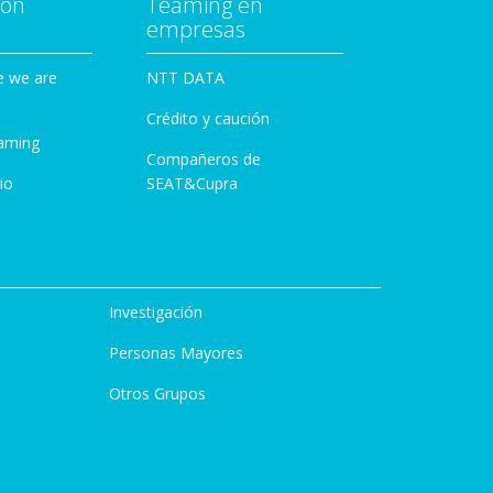
con
Teaming en
empresas
e we are
NTT DATA
Crédito y caución
aming
Compañeros de
io
SEAT&Cupra
Investigación
Personas Mayores
Otros Grupos