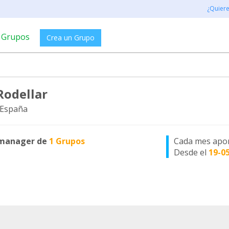
¿Quier
Grupos
Crea un Grupo
Rodellar
 España
manager de
1 Grupos
Cada mes apo
Desde el
19-0