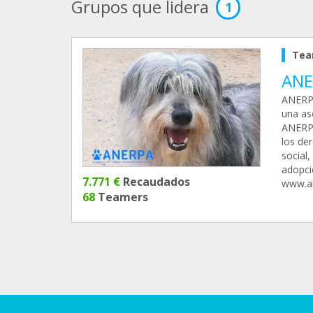
Grupos que lidera
1
Tea
ANE
ANERPA
una aso
ANERPA
los der
social,
adopcio
7.771 €
Recaudados
www.an
68
Teamers