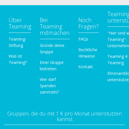
Teamin
Über
Bei
Noch
unterst
Teaming
Teaming
Fragen?
mitmachen
"Hier sind w
Teaming-
FAQs
Teaming"-
Stiftung
Gründe deine
Unternehm
Rechtliche
Gruppe
Was ist
Hinweise
Teaming 4
Teaming?
Einer Gruppe
Teaming
Kontakt
beitreten
Ehrenamtli
Wer darf
unterstütz
Spenden
sammeln?
Gruppen, die du mit 1 € pro Monat unterstützen
kannst