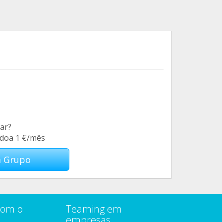
ar?
 doa 1 €/mês
m Grupo
com o
Teaming em
empresas