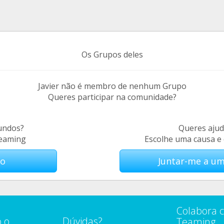
Os Grupos deles
Javier não é membro de nenhum Grupo
Queres participar na comunidade?
fundos?
Queres ajud
Teaming
Escolhe uma causa e
po
Juntar-me a u
Colabora 
 o
Dúvidas?
Teaming