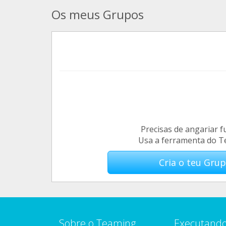
Os meus Grupos
Precisas de angariar 
Usa a ferramenta do 
Cria o teu Gru
Sobre o Teaming
Executando