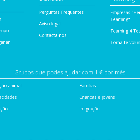
Perguntas Frequentes
Empresas "Her
o
Teaming"
Aviso legal
Grupo
Teaming 4 Te
Contacta-nos
ariar
Torna-te volun
Grupos que podes ajudar com 1 € por mês
ção animal
Famílias
acidades
Crianças e jovens
ação
Imigração