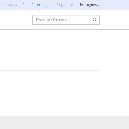
 de nos ajudar?
Fazer login
Regista-te
Português
Procurar