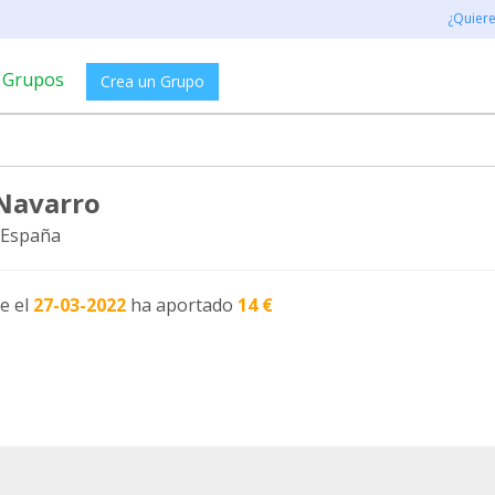
¿Quier
Grupos
Crea un Grupo
 Navarro
 España
e el
27-03-2022
ha aportado
14 €