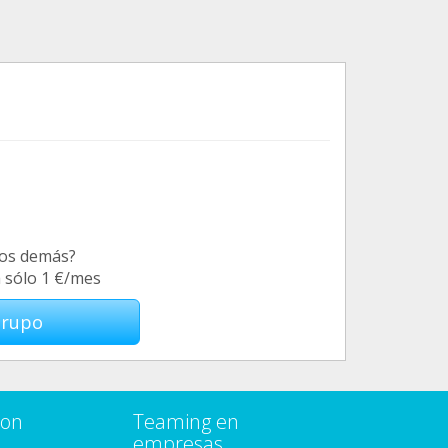
los demás?
a sólo 1 €/mes
Grupo
con
Teaming en
empresas