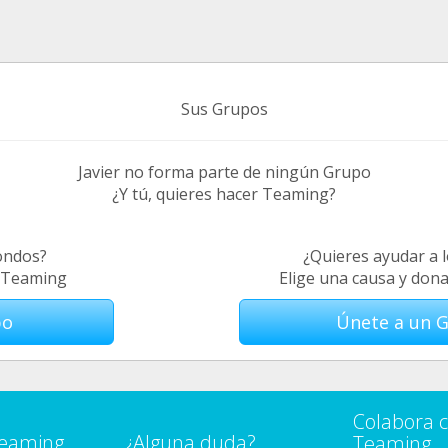
Sus Grupos
Javier no forma parte de ningún Grupo
¿Y tú, quieres hacer Teaming?
ondos?
¿Quieres ayudar a 
e Teaming
Elige una causa y don
po
Únete a un 
Colabora 
Teaming
¿Alguna duda?
Teaming