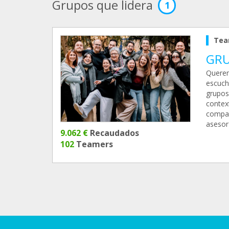
Grupos que lidera
1
Tea
GRU
Querem
escuch
grupos
contex
compañ
asesor
9.062 €
Recaudados
102
Teamers