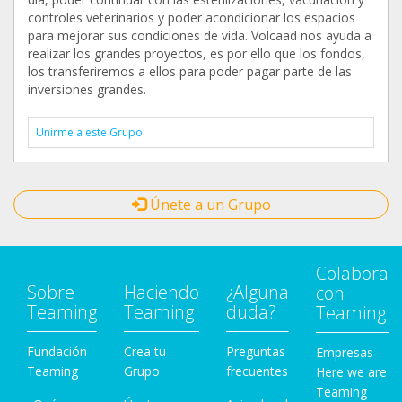
controles veterinarios y poder acondicionar los espacios
para mejorar sus condiciones de vida. Volcaad nos ayuda a
realizar los grandes proyectos, es por ello que los fondos,
los transferiremos a ellos para poder pagar parte de las
inversiones grandes.
Unirme a este Grupo
Únete a un Grupo
Colabora
Sobre
Haciendo
¿Alguna
con
Teaming
Teaming
duda?
Teaming
Fundación
Crea tu
Preguntas
Empresas
Teaming
Grupo
frecuentes
Here we are
Teaming