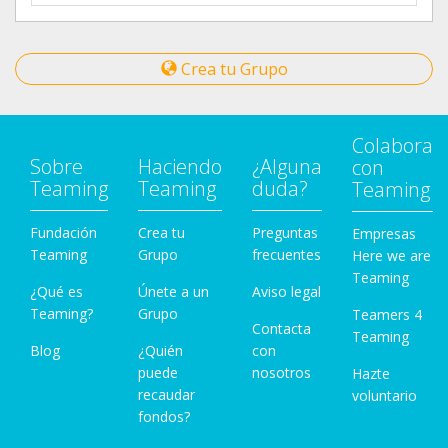
Crea tu Grupo
Colabora
Sobre
Haciendo
¿Alguna
con
Teaming
Teaming
duda?
Teaming
Fundación
Crea tu
Preguntas
Empresas
Teaming
Grupo
frecuentes
Here we are
Teaming
¿Qué es
Únete a un
Aviso legal
Teaming?
Grupo
Teamers 4
Contacta
Teaming
Blog
¿Quién
con
puede
nosotros
Hazte
recaudar
voluntario
fondos?