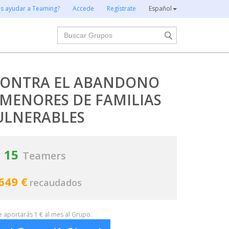
es ayudar a Teaming?
Accede
Regístrate
Español
Buscar
CONTRA EL ABANDONO
 MENORES DE FAMILIAS
ULNERABLES
15
Teamers
649 €
recaudados
te aportarás 1 € al mes al Grupo.