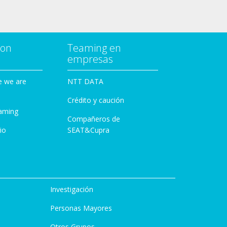
con
Teaming en
empresas
e we are
NTT DATA
Crédito y caución
aming
Compañeros de
io
SEAT&Cupra
Investigación
Personas Mayores
Otros Grupos