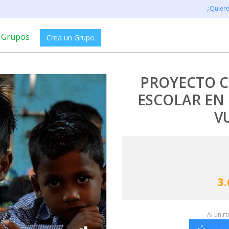
¿Quier
Grupos
Crea un Grupo
PROYECTO 
ESCOLAR EN
V
3.
Al unir