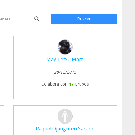
ile.searchForm.search.text???
Buscar
May Tetxu Mart.
28/12/2015
Colabora con
17
Grupos
Raquel Ojanguren Sancho