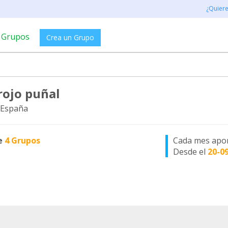
¿Quier
Grupos
Crea un Grupo
rojo puñal
 España
e
4 Grupos
Cada mes apo
Desde el
20-0