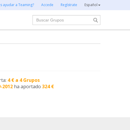
es ayudar a Teaming?
Accede
Regístrate
Español
Buscar
rta:
4 € a 4 Grupos
9-2012
ha aportado
324 €