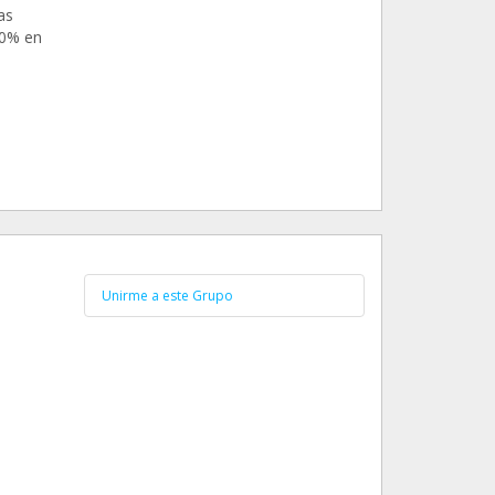
as
00% en
Unirme a este Grupo