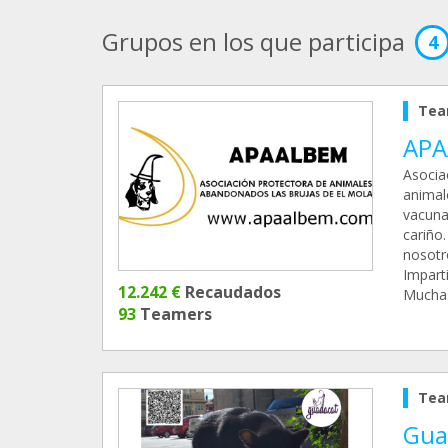
Grupos en los que participa
4
Tea
APA
Asocia
animal
vacunas
cariño
nosotr
Impart
12.242 €
Recaudados
Muchas
93
Teamers
Tea
Gua