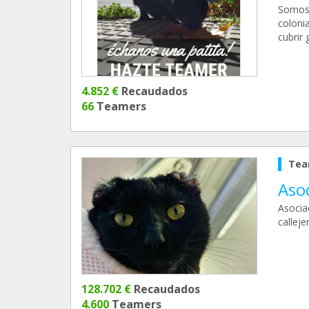
Somos 
colonia
cubrir
4.852 €
Recaudados
66
Teamers
Tea
Aso
Asocia
calleje
128.702 €
Recaudados
4.600
Teamers