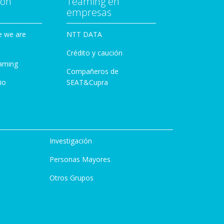
con
Teaming en
empresas
e we are
NTT DATA
Crédito y caución
aming
Compañeros de
io
SEAT&Cupra
Investigación
Personas Mayores
Otros Grupos