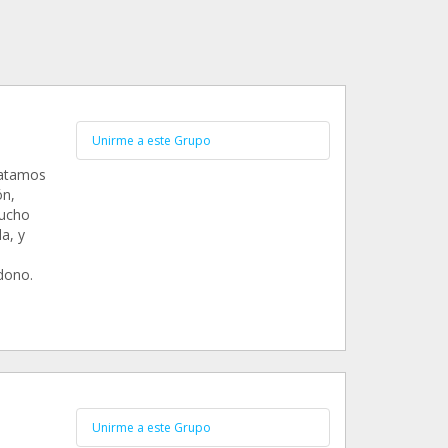
Unirme a este Grupo
catamos
ón,
mucho
a, y
.
dono.
Unirme a este Grupo