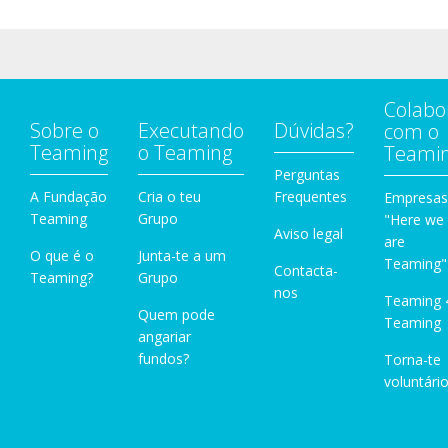
Colabo
Sobre o
Executando
Dúvidas?
com o
Teaming
o Teaming
Teami
Perguntas
A Fundação
Cria o teu
Frequentes
Empresas
Teaming
Grupo
"Here we
Aviso legal
are
O que é o
Junta-te a um
Teaming"
Contacta-
Teaming?
Grupo
nos
Teaming 
Quem pode
Teaming
angariar
fundos?
Torna-te
voluntário