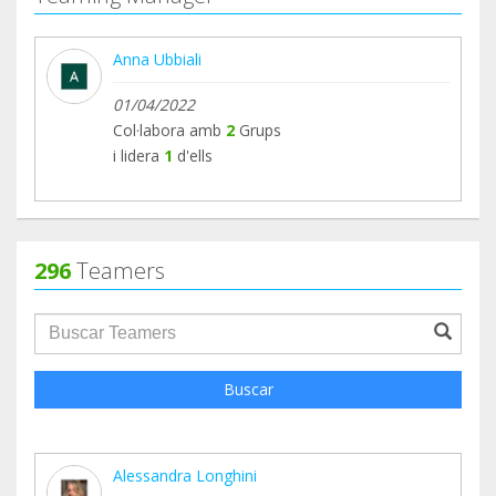
Anna Ubbiali
01/04/2022
Col·labora amb
2
Grups
i lidera
1
d'ells
296
Teamers
groupProfile.searchForm.search.text???
Buscar
Alessandra Longhini