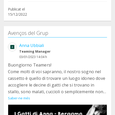
Publicat el
15/12/2022
Avenços del Grup
Anna Ubbiali
Teaming Manager
03/01/2023 14:04 h
Buongiorno Teamers!
Come molti di voi sapranno, il nostro sogno nel
cassetto è quello di trovare un luogo idoneo dove
accogliere le decine di gatti che si trovano in
stallo, sono malati, cuccioli o semplicemente non
hanno dove stare.
Saber-ne més
Ebbene siamo felicissimi di annunciarvi che siamo
molto vicini alla realizzazione di questo sogno!