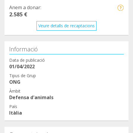
I Gatti di Anna
Anem a donar:
2.585 €
Veure detalls de recaptacions
Informació
Data de publicació
01/04/2022
Tipus de Grup
ONG
Àmbit
Defensa d'animals
País
Itàlia