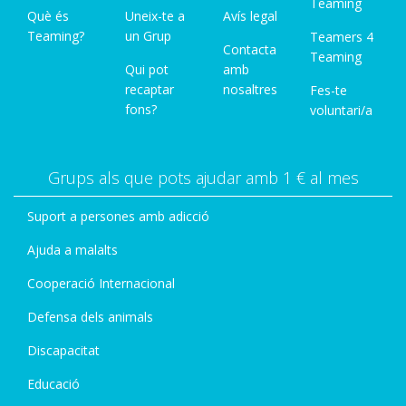
Teaming
Què és
Uneix-te a
Avís legal
Teaming?
un Grup
Teamers 4
Contacta
Teaming
Qui pot
amb
recaptar
nosaltres
Fes-te
fons?
voluntari/a
Grups als que pots ajudar amb 1 € al mes
Suport a persones amb adicció
Ajuda a malalts
Cooperació Internacional
Defensa dels animals
Discapacitat
Educació