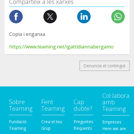
Comparteix a les xarxes
Copia i enganxa
https://www.teaming.net/igattidiannabergamo
Denuncia el contingut
Col·labora
Sobre
Fent
Cap
amb
Teaming
Teaming
dubte?
Teaming
Fundació
Crea el teu
Preguntes
Empreses
Teaming
Grup
freqüents
Here we are