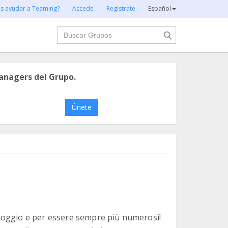
es ayudar a Teaming?
Accede
Regístrate
Español
Buscar
anagers del Grupo.
Únete
poggio e per essere sempre più numerosi!