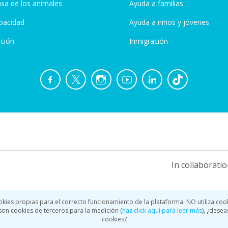
sa de los animales
Ayuda a familias
pacidad
Ayuda a niños y jóvenes
ción
Inmigración
In collaboratio
okies propias para el correcto funcionamiento de la plataforma. NO utiliza coo
a son cookies de terceros para la medición (
haz click aquí para leer más
), ¿desea
cookies?