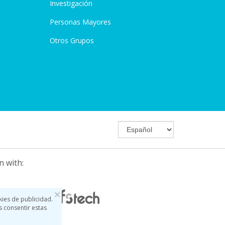
Investigación
Personas Mayores
Otros Grupos
n with:
×
kies de publicidad.
s consentir estas