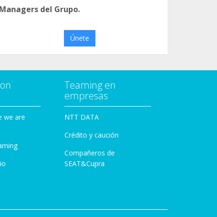
 Managers del Grupo.
Únete
con
Teaming en
empresas
e we are
NTT DATA
Crédito y caución
aming
Compañeros de
io
SEAT&Cupra