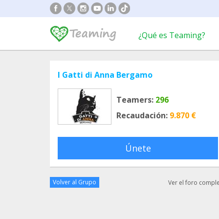
¿Qué es Teaming?
I Gatti di Anna Bergamo
Teamers:
296
Recaudación:
9.870 €
Únete
Volver al Grupo
Ver el foro compl