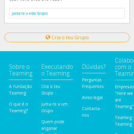
Junta-te a este Grupo
Cria o teu Grupo
Colabo
Sobre o
Executando
Dúvidas?
com o
Teaming
o Teaming
Teami
Perguntas
A Fundação
Cria o teu
Frequentes
Empresas
Teaming
Grupo
"Here we
Aviso legal
are
O que é o
Junta-te a um
Teaming"
Contacta-
Teaming?
Grupo
nos
Teaming 
Quem pode
Teaming
angariar