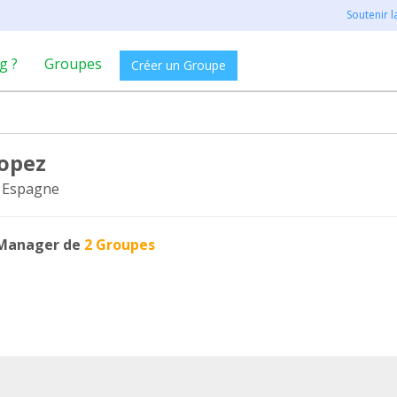
Soutenir 
g ?
Groupes
Créer un Groupe
Lopez
 Espagne
Manager de
2 Groupes