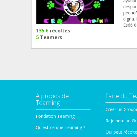
ayudar
despar
pequeñ
digna.
Es66 0
135 €
récoltés
5
Teamers
A propos de
Faire du T
Teaming
Créer un Group
Fondation Teaming
Rejoindre un G
Qu'est-ce que Teaming ?
Qui peut récolt