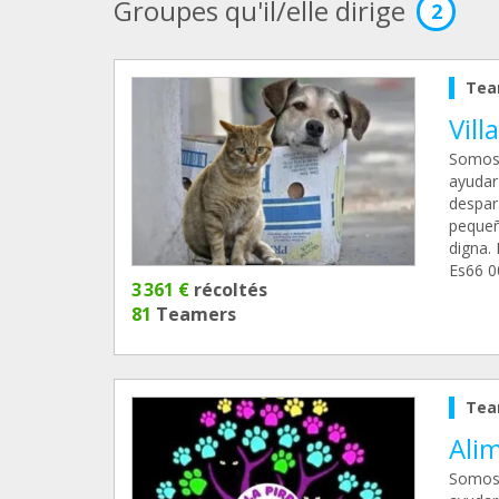
Groupes qu'il/elle dirige
2
Tea
Vill
Somos 
ayudar
despar
pequeñ
digna.
Es66 0
3 361 €
récoltés
81
Teamers
Tea
Alim
Somos 