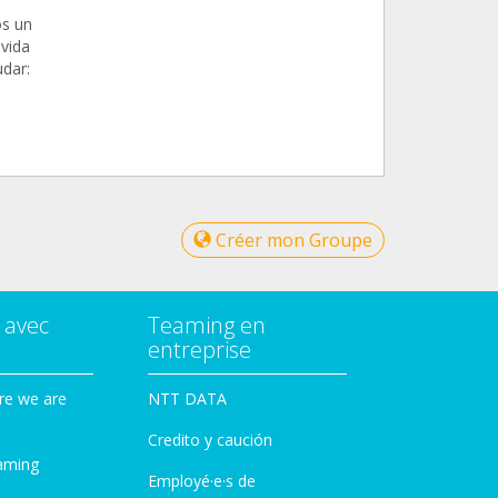
os un
vida
dar:
Créer mon Groupe
 avec
Teaming en
entreprise
re we are
NTT DATA
Credito y caución
aming
Employé·e·s de