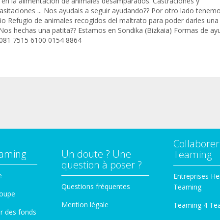
 en la alimentación de animales desamparados. Castraciones y
asitaciones ... Nos ayudais a seguir ayudando?? Por otro lado tenem
o Refugio de animales recogidos del maltrato para poder darles una 
 Nos hechas una patita?? Estamos en Sondika (Bizkaia) Formas de ayu
081 7515 6100 0154 8864
Collaborer
eaming
Un doute ? Une
Teaming
question à poser ?
e
Entreprises He
Questions fréquentes
Teaming
roupe
Mention légale
Teaming 4 Te
er des fonds