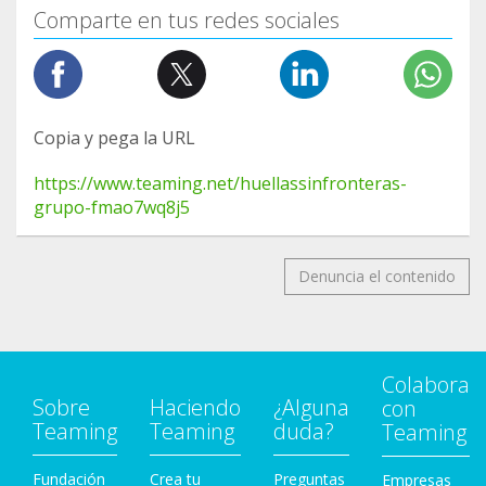
Comparte en tus redes sociales
Copia y pega la URL
https://www.teaming.net/huellassinfronteras-
grupo-fmao7wq8j5
Denuncia el contenido
Colabora
Sobre
Haciendo
¿Alguna
con
Teaming
Teaming
duda?
Teaming
Fundación
Crea tu
Preguntas
Empresas