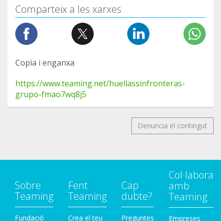
Comparteix a les xarxes
Copia i enganxa
https://www.teaming.net/huellassinfronteras-
grupo-fmao7wq8j5
Denuncia el contingut
Col·labora
Sobre
Fent
Cap
amb
Teaming
Teaming
dubte?
Teaming
Fundació
Crea el teu
Preguntes
Empreses