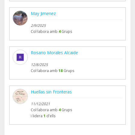
May Jimenez
2/9/2025
Col·labora amb
4
Grups
Rosario Morales Alcaide
12/8/2025
Col·labora amb
18
Grups
Huellas sin Fronteras
11/12/2021
Col·labora amb
4
Grups
i lidera
1
d'ells