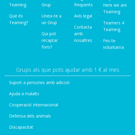
Teaming
Grup
freqüents
Here we are
Teaming
Què és
Uneix-te a
Avís legal
Teaming?
un Grup
Teamers 4
Contacta
Teaming
Qui pot
amb
recaptar
nosaltres
Fes-te
fons?
voluntari/a
Grups als que pots ajudar amb 1 € al mes
Suport a persones amb adicció
Ajuda a malalts
Cooperació Internacional
Defensa dels animals
Discapacitat