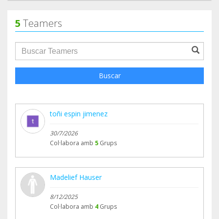
5
Teamers
groupProfile.searchForm.search.text???
Buscar
toñi espin jimenez
30/7/2026
Col·labora amb
5
Grups
Madelief Hauser
8/12/2025
Col·labora amb
4
Grups