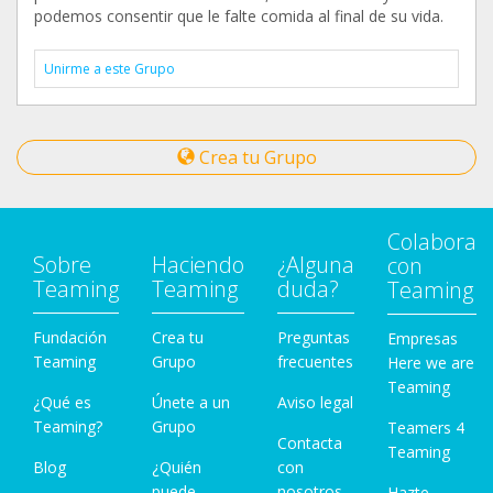
podemos consentir que le falte comida al final de su vida.
Unirme a este Grupo
Crea tu Grupo
Colabora
Sobre
Haciendo
¿Alguna
con
Teaming
Teaming
duda?
Teaming
Fundación
Crea tu
Preguntas
Empresas
Teaming
Grupo
frecuentes
Here we are
Teaming
¿Qué es
Únete a un
Aviso legal
Teaming?
Grupo
Teamers 4
Contacta
Teaming
Blog
¿Quién
con
puede
nosotros
Hazte